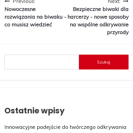
Nawigacja
Previous:
Next:
Nowoczesne
Bezpieczne biwaki dla
wpisu
rozwiązania na biwaku -
harcerzy - nowe sposoby
co musisz wiedzieć
na wspólne odkrywanie
przyrody
Szukaj
Ostatnie wpisy
Innowacyjne podejście do twórczego odkrywania