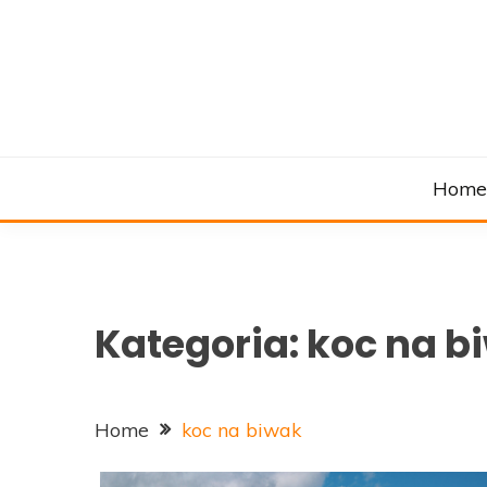
Skip
to
content
Hom
Kategoria:
koc na b
Home
koc na biwak