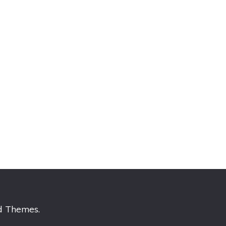
d Themes
.