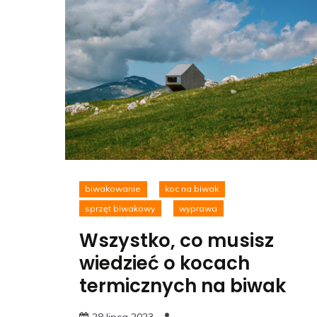
biwakowanie
koc na biwak
sprzęt biwakowy
wyprawa
Wszystko, co musisz
wiedzieć o kocach
termicznych na biwak
28 lipca 2023