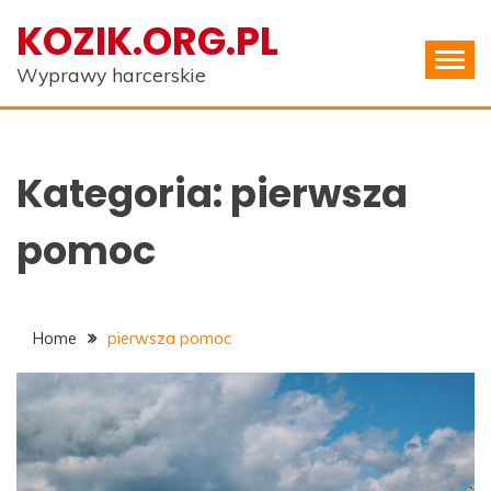
Skip
KOZIK.ORG.PL
to
content
Wyprawy harcerskie
Kategoria:
pierwsza
pomoc
Home
pierwsza pomoc