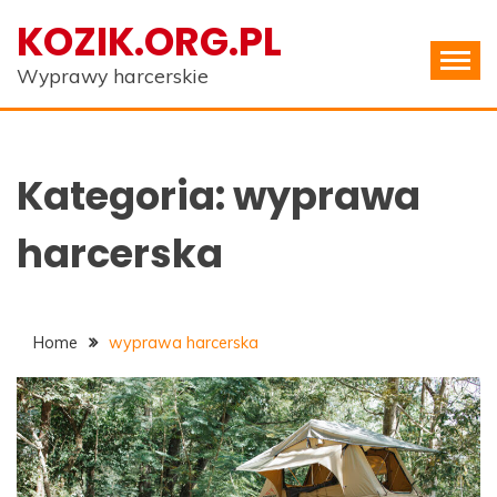
Skip
KOZIK.ORG.PL
to
content
Wyprawy harcerskie
Kategoria:
wyprawa
harcerska
Home
wyprawa harcerska