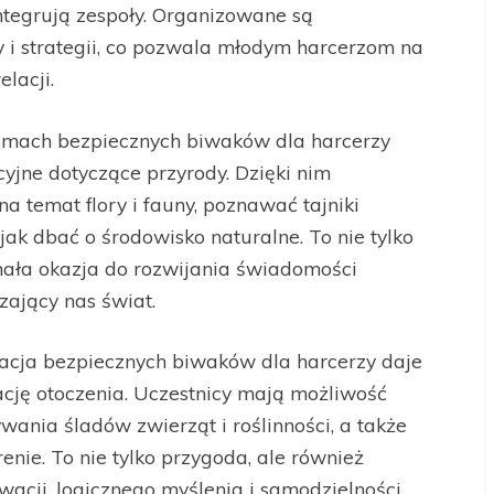
integrują zespoły. Organizowane są
 i strategii, co pozwala młodym harcerzom na
lacji.
mach bezpiecznych biwaków dla harcerzy
yjne dotyczące przyrody. Dzięki nim
a temat flory i fauny, poznawać tajniki
ak dbać o środowisko naturalne. To nie tylko
nała okazja do rozwijania świadomości
zający nas świat.
cja bezpiecznych biwaków dla harcerzy daje
cję otoczenia. Uczestnicy mają możliwość
ania śladów zwierząt i roślinności, a także
enie. To nie tylko przygoda, ale również
wacji, logicznego myślenia i samodzielności.