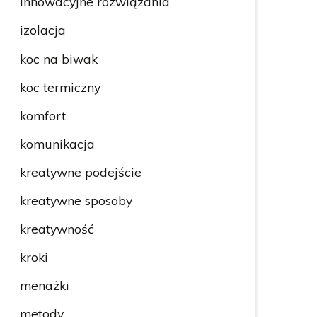
innowacyjne rozwiązania
izolacja
koc na biwak
koc termiczny
komfort
komunikacja
kreatywne podejście
kreatywne sposoby
kreatywność
kroki
menażki
metody