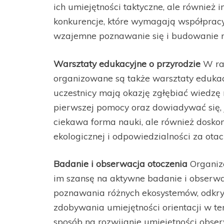
ich umiejętności taktyczne, ale również 
konkurencje, które wymagają współpracy
wzajemne poznawanie się i budowanie re
Warsztaty edukacyjne o przyrodzie
W ra
organizowane są także warsztaty edukac
uczestnicy mają okazję zgłębiać wiedzę n
pierwszej pomocy oraz dowiadywać się, j
ciekawa forma nauki, ale również dosko
ekologicznej i odpowiedzialności za otac
Badanie i obserwacja otoczenia
Organiza
im szansę na aktywne badanie i obserwa
poznawania różnych ekosystemów, odkryw
zdobywania umiejętności orientacji w ter
sposób na rozwijanie umiejętności obser