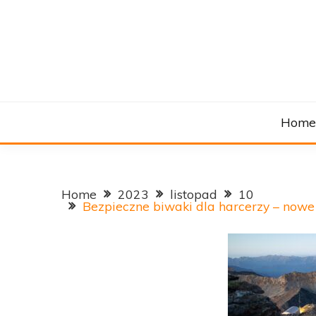
Skip
to
content
Hom
Home
2023
listopad
10
Bezpieczne biwaki dla harcerzy – now