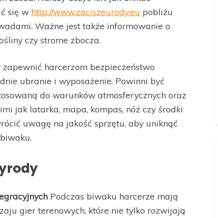
ać się w
http://www.zaciszeurody.eu
pobliżu
d owadami. Ważne jest także informowanie o
ośliny czy strome zbocza.
 zapewnić harcerzom bezpieczeństwo
dnie ubranie i wyposażenie. Powinni być
stosowaną do warunków atmosferycznych oraz
imi jak latarka, mapa, kompas, nóż czy środki
rócić uwagę na jakość sprzętu, aby uniknąć
 biwaku.
zyrody
tegracyjnych
Podczas biwaku harcerze mają
ju gier terenowych, które nie tylko rozwijają