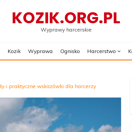
KOZIK.ORG.PL
Wyprawy harcerskie
e
Kozik
Wyprawa
Ognisko
Harcerstwo
K
y i praktyczne wskazówki dla harcerzy