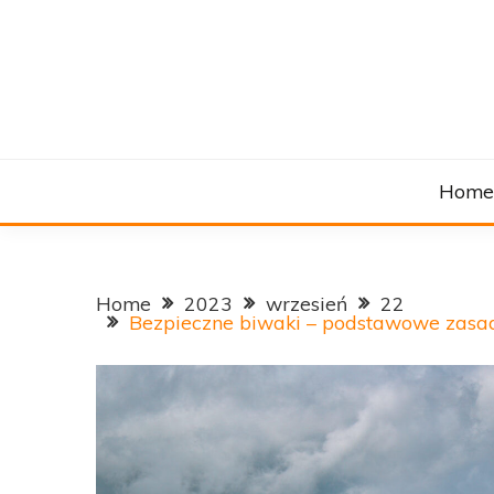
Skip
to
content
Hom
Home
2023
wrzesień
22
Bezpieczne biwaki – podstawowe zasad