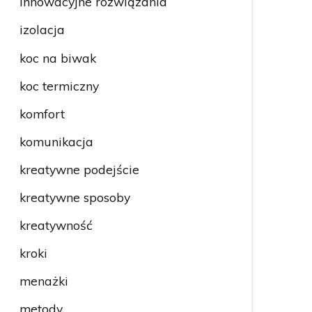
innowacyjne rozwiązania
izolacja
koc na biwak
koc termiczny
komfort
komunikacja
kreatywne podejście
kreatywne sposoby
kreatywność
kroki
menażki
metody