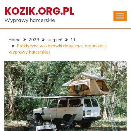
Skip
KOZIK.ORG.PL
to
content
Wyprawy harcerskie
Home
2023
sierpień
11
Praktyczne wskazówki dotyczące organizacji
wyprawy harcerskiej