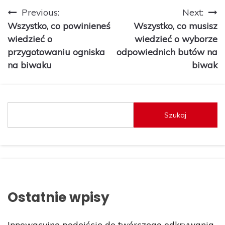
Nawigacja
Previous:
Next:
Wszystko, co powinieneś
Wszystko, co musisz
wpisu
wiedzieć o
wiedzieć o wyborze
przygotowaniu ogniska
odpowiednich butów na
na biwaku
biwak
Szukaj
Ostatnie wpisy
Innowacyjne podejście do twórczego odkrywania